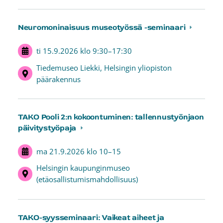
Neuromoninaisuus museotyössä -seminaari
ti 15.9.2026
klo 9:30
–
17:30
Tiedemuseo Liekki, Helsingin yliopiston
päärakennus
TAKO Pooli 2:n kokoontuminen: tallennustyönjaon
päivitystyöpaja
ma 21.9.2026
klo 10
–
15
Helsingin kaupunginmuseo
(etäosallistumismahdollisuus)
TAKO-syysseminaari: Vaikeat aiheet ja