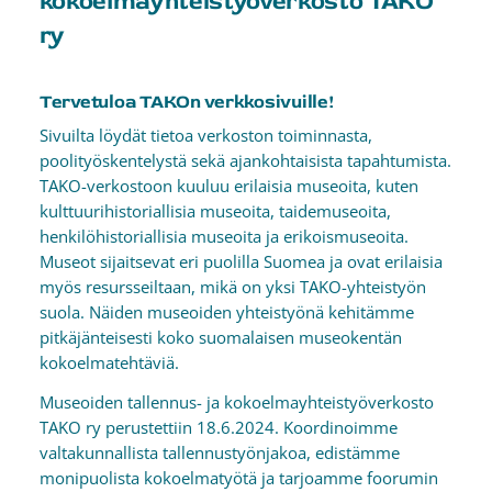
kokoelmayhteistyöverkosto TAKO
ry
Tervetuloa TAKOn verkkosivuille!
Sivuilta löydät tietoa verkoston toiminnasta,
poolityöskentelystä sekä ajankohtaisista tapahtumista.
TAKO-verkostoon kuuluu erilaisia museoita, kuten
kulttuurihistoriallisia museoita, taidemuseoita,
henkilöhistoriallisia museoita ja erikoismuseoita.
Museot sijaitsevat eri puolilla Suomea ja ovat erilaisia
myös resursseiltaan, mikä on yksi TAKO-yhteistyön
suola. Näiden museoiden yhteistyönä kehitämme
pitkäjänteisesti koko suomalaisen museokentän
kokoelmatehtäviä.
Museoiden tallennus- ja kokoelmayhteistyöverkosto
TAKO ry perustettiin 18.6.2024. Koordinoimme
valtakunnallista tallennustyönjakoa, edistämme
monipuolista kokoelmatyötä ja tarjoamme foorumin