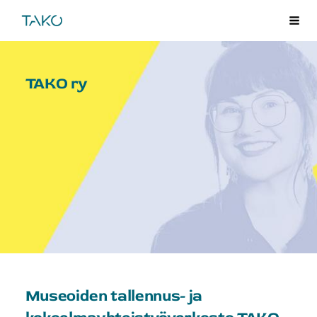
Siirry
TAKO
Val
sivun
sisältöön
TAKO ry
Museoiden tallennus- ja