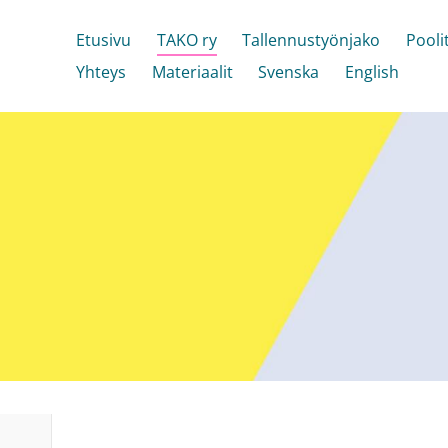
Etusivu
TAKO ry
Tallennustyönjako
Pooli
Yhteys
Materiaalit
Svenska
English