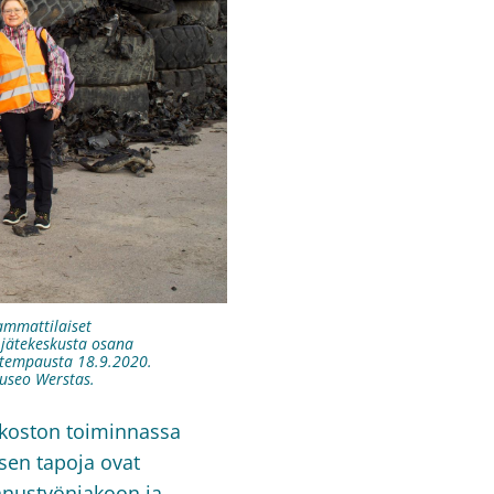
mmattilaiset
jätekeskusta osana
itempausta 18.9.2020.
useo Werstas.
rkoston toiminnassa
isen tapoja ovat
ennustyönjakoon ja