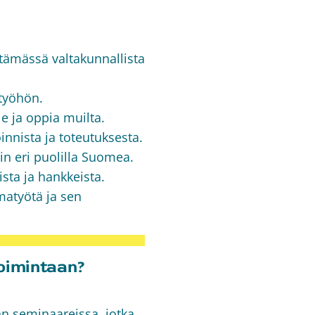
tämässä valtakunnallista
työhön.
e ja oppia muilta.
innista ja toteutuksesta.
in eri puolilla Suomea.
sta ja hankkeista.
atyötä ja sen
oimintaan?
n seminaareissa, jotka