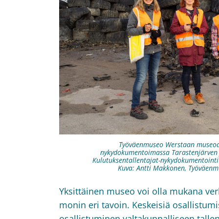
Työväenmuseo Werstaan museoa
nykydokumentoimassa Tarastenjärven 
Kulutuksentallentajat-nykydokumentoint
Kuva: Antti Makkonen, Työväenm
Yksittäinen museo voi olla mukana ve
monin eri tavoin. Keskeisiä osallistum
osallistuminen valtakunnalliseen tall