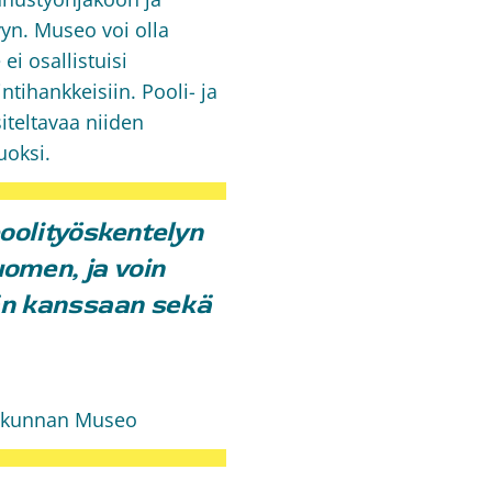
yn. Museo voi olla
i osallistuisi
tihankkeisiin. Pooli- ja
iteltavaa niiden
uoksi.
oolityöskentelyn
omen, ja voin
än kanssaan sekä
takunnan Museo