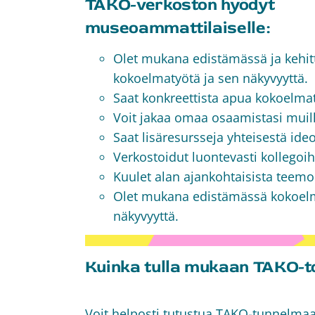
TAKO-verkoston hyödyt
museoammattilaiselle:
Olet mukana edistämässä ja kehit
kokoelmatyötä ja sen näkyvyyttä.
Saat konkreettista apua kokoelma
Voit jakaa omaa osaamistasi muill
Saat lisäresursseja yhteisestä ideo
Verkostoidut luontevasti kollegoih
Kuulet alan ajankohtaisista teemoi
Olet mukana edistämässä kokoelm
näkyvyyttä.
Kuinka tulla mukaan TAKO-t
Voit helposti tutustua TAKO-tunnelmaa