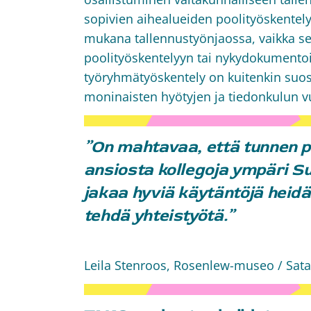
sopivien aihealueiden poolityöskentely
mukana tallennustyönjaossa, vaikka se e
poolityöskentelyyn tai nykydokumentoin
työryhmätyöskentely on kuitenkin suos
moninaisten hyötyjen ja tiedonkulun v
”On mahtavaa, että tunnen p
ansiosta kollegoja ympäri Su
jakaa hyviä käytäntöjä heid
tehdä yhteistyötä.”
Leila Stenroos, Rosenlew-museo / Sa