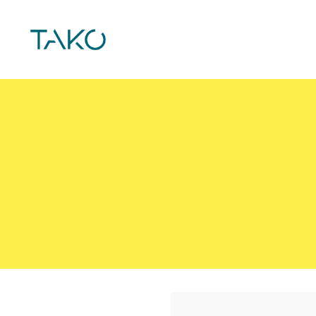
Siirry
sivun
TAKO
sisältöön