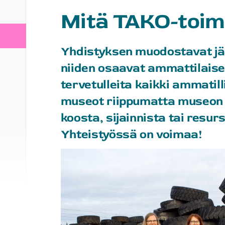
Mitä TAKO-toim
Yhdistyksen muodostavat j
niiden osaavat ammattilaise
tervetulleita kaikki ammatill
museot riippumatta museon a
koosta, sijainnista tai resur
Yhteistyössä on voimaa!