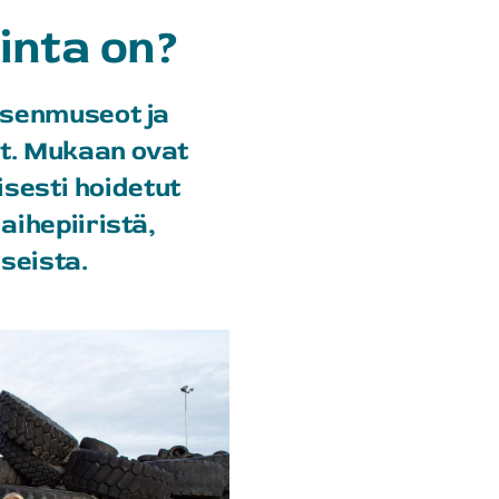
inta on?
äsenmuseot ja
t. Mukaan ovat
isesti hoidetut
ihepiiristä,
sseista.