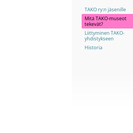
TAKO ry:n jäsenille
Mitä TAKO-museot
tekevät?
Liittyminen TAKO-
yhdistykseen
Historia