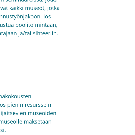
vat kaikki museot, jotka
lennustyönjakoon. Jos
tustua poolitoimintaan,
ajaan ja/tai sihteeriin.
yhmäkokousten
s pienin resurssein
sijaitsevien museoiden
n museolle maksetaan
si.