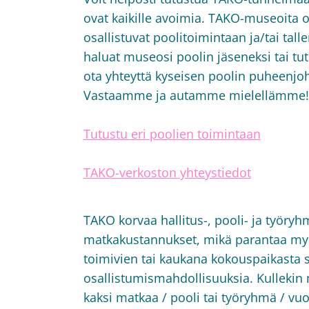
ovat kaikille avoimia. TAKO-museoita o
osallistuvat poolitoimintaan ja/tai tal
haluat museosi poolin jäseneksi tai tu
ota yhteyttä kyseisen poolin puheenjoht
Vastaamme ja autamme mielellämme!
Tutustu eri poolien toimintaan
TAKO-verkoston yhteystiedot
TAKO korvaa hallitus-, pooli- ja työr
matkakustannukset, mikä parantaa myö
toimivien tai kaukana kokouspaikasta 
osallistumismahdollisuuksia. Kulleki
kaksi matkaa / pooli tai työryhmä / vuo