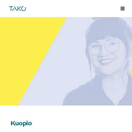
Siirry
TAKO
Val
sivun
sisältöön
Kuopio