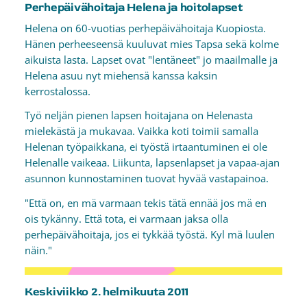
Perhepäivähoitaja Helena ja hoitolapset
Helena on 60-vuotias perhepäivähoitaja Kuopiosta.
Hänen perheeseensä kuuluvat mies Tapsa sekä kolme
aikuista lasta. Lapset ovat "lentäneet" jo maailmalle ja
Helena asuu nyt miehensä kanssa kaksin
kerrostalossa.
Työ neljän pienen lapsen hoitajana on Helenasta
mielekästä ja mukavaa. Vaikka koti toimii samalla
Helenan työpaikkana, ei työstä irtaantuminen ei ole
Helenalle vaikeaa. Liikunta, lapsenlapset ja vapaa-ajan
asunnon kunnostaminen tuovat hyvää vastapainoa.
"Että on, en mä varmaan tekis tätä ennää jos mä en
ois tykänny. Että tota, ei varmaan jaksa olla
perhepäivähoitaja, jos ei tykkää työstä. Kyl mä luulen
näin."
Keskiviikko 2. helmikuuta 2011