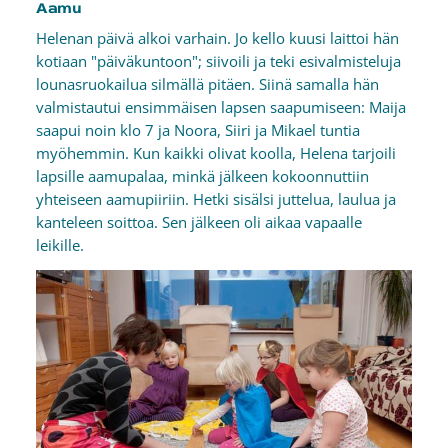
Aamu
Helenan päivä alkoi varhain. Jo kello kuusi laittoi hän
kotiaan "päiväkuntoon"; siivoili ja teki esivalmisteluja
lounasruokailua silmällä pitäen. Siinä samalla hän
valmistautui ensimmäisen lapsen saapumiseen: Maija
saapui noin klo 7 ja Noora, Siiri ja Mikael tuntia
myöhemmin. Kun kaikki olivat koolla, Helena tarjoili
lapsille aamupalaa, minkä jälkeen kokoonnuttiin
yhteiseen aamupiiriin. Hetki sisälsi juttelua, laulua ja
kanteleen soittoa. Sen jälkeen oli aikaa vapaalle
leikille.