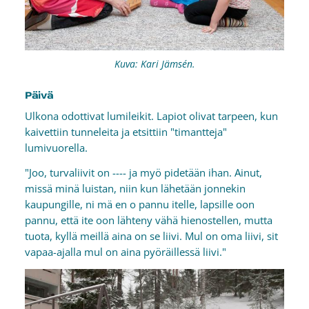
Kuva: Kari Jämsén.
Päivä
Ulkona odottivat lumileikit. Lapiot olivat tarpeen, kun
kaivettiin tunneleita ja etsittiin "timantteja"
lumivuorella.
"Joo, turvaliivit on ---- ja myö pidetään ihan. Ainut,
missä minä luistan, niin kun lähetään jonnekin
kaupungille, ni mä en o pannu itelle, lapsille oon
pannu, että ite oon lähteny vähä hienostellen, mutta
tuota, kyllä meillä aina on se liivi. Mul on oma liivi, sit
vapaa-ajalla mul on aina pyöräillessä liivi."