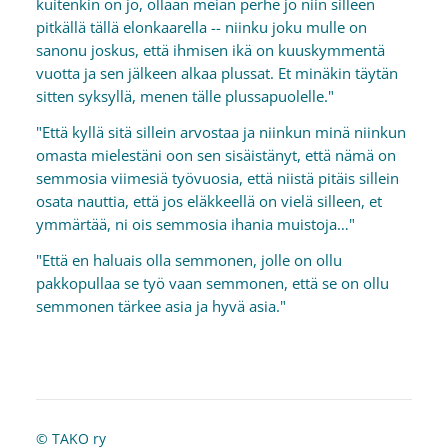
kuitenkin on jo, ollaan meiän perhe jo niin silleen
pitkällä tällä elonkaarella -- niinku joku mulle on
sanonu joskus, että ihmisen ikä on kuuskymmentä
vuotta ja sen jälkeen alkaa plussat. Et minäkin täytän
sitten syksyllä, menen tälle plussapuolelle."
"Että kyllä sitä sillein arvostaa ja niinkun minä niinkun
omasta mielestäni oon sen sisäistänyt, että nämä on
semmosia viimesiä työvuosia, että niistä pitäis sillein
osata nauttia, että jos eläkkeellä on vielä silleen, et
ymmärtää, ni ois semmosia ihania muistoja…"
"Että en haluais olla semmonen, jolle on ollu
pakkopullaa se työ vaan semmonen, että se on ollu
semmonen tärkee asia ja hyvä asia."
©
TAKO ry