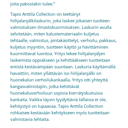
joita pakostakin tulee.”
Tapio Anttila Collection on teettänyt
hiilijalanjälkilaskurin, joka laskee jokaisen tuotteen
valmistuksen ilmastokuormituksen. Laskurin avulla
selvitetään, miten kalustemateriaalin kuljetus
tehtaalle, valmistus, pintakäsittelyt, verhoilu, pakkaus,
kuljetus myyntiin, tuotteen käyttö ja hävittäminen
kuormittavat luontoa. Yritys tekee hiilijalanjäljen
laskemista oppiakseen ja kehittääkseen tuotteitaan
entistä kestävämpään suuntaan. Laskuria käyttämällä
havaittiin, miten yllättävän iso hiilijalanjälki on
huonekalun verhoilukankaalla. Yritys otti yhteyttä
kangasvalmistajiin, jotka kehittävät
huonekaluverhoiluun sopivia kierrätyskuituisia
kankaita. Vaikka täysin tyydyttäviä tällaisia ei ole,
kehitystyö on lupaavaa. Tapio Anttila Collection
rohkaisee kestävään kehitykseen myös tuotteitaan
valmistavia tehtaita.