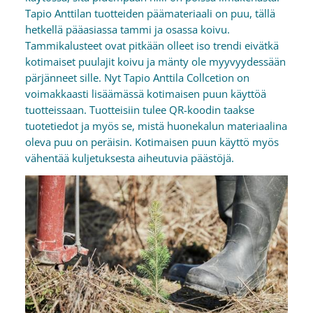
Tapio Anttilan tuotteiden päämateriaali on puu, tällä
hetkellä pääasiassa tammi ja osassa koivu.
Tammikalusteet ovat pitkään olleet iso trendi eivätkä
kotimaiset puulajit koivu ja mänty ole myyvyydessään
pärjänneet sille. Nyt Tapio Anttila Collcetion on
voimakkaasti lisäämässä kotimaisen puun käyttöä
tuotteissaan. Tuotteisiin tulee QR-koodin taakse
tuotetiedot ja myös se, mistä huonekalun materiaalina
oleva puu on peräisin. Kotimaisen puun käyttö myös
vähentää kuljetuksesta aiheutuvia päästöjä.