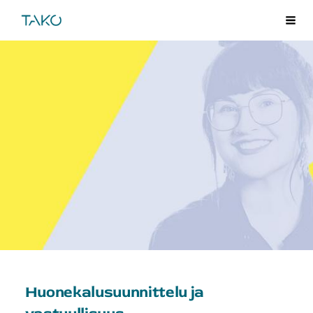
Siirry
TAKO
Val
sivun
sisältöön
Huonekalusuunnittelu ja