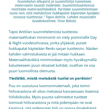
huonekalun alkuperä ja suunnittelija tunnetaan,
materiaalin taustat tiedetään. Suunnitteluvaiheessa
mietitään materiaalihävikkiä. Pyritään suunnittelemaan
tuote niin, että mahdolliset hukkapalat käytetään hyödyksi
toisessa tuotteessa.” Tapio Anttila. Lahden museoiden
kuvakokoelmat, Tiina Rekola.
Tapio Anttilan suunnittelemista tuotteista
materiaalihukan minimointi on viety pisimmälle Day
& Night vuodesohvassa, jonka ylijäävät, puiset
hukkapalat käytetään Renki-sarjan tuotteisiin. Näiden
kahden valmistuksesta ei jää mitään hukkaan.
Materiaalihävikkiä minimoidaan myös hyväksymällä
kalusteeseen puun oksaiset kohdat, ovathan ne osa
puun luonnollista olemusta.
Tiedätkö, mistä metsästä tuolisi on peräisin?
Puu on uusiutuva luonnonmateriaali, joka toimii
hiilivarastona eli sitoo metsässä kasvaessaan itseensä
hiilidioksidia. Myös puusta valmistetut tuotteet
toimivat hiilivarastona ja mitä pidempään ne ovat
käytössä, sitä pidempään hiili on poissa ilmakehästä.