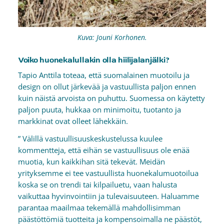
Kuva: Jouni Korhonen.
Voiko huonekalullakin olla hiilijalanjälki?
Tapio Anttila toteaa, että suomalainen muotoilu ja
design on ollut järkevää ja vastuullista paljon ennen
kuin näistä arvoista on puhuttu. Suomessa on käytetty
paljon puuta, hukkaa on minimoitu, tuotanto ja
markkinat ovat olleet lähekkäin.
” Välillä vastuullisuuskeskustelussa kuulee
kommentteja, että eihän se vastuullisuus ole enää
muotia, kun kaikkihan sitä tekevät. Meidän
yrityksemme ei tee vastuullista huonekalumuotoilua
koska se on trendi tai kilpailuetu, vaan halusta
vaikuttaa hyvinvointiin ja tulevaisuuteen. Haluamme
parantaa maailmaa tekemällä mahdollisimman
päästöttömiä tuotteita ja kompensoimalla ne päästöt,