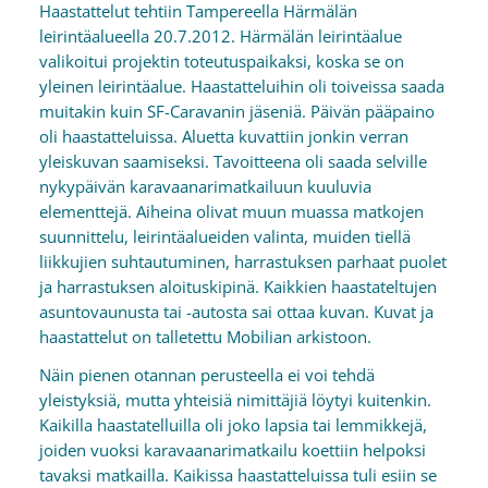
Haastattelut tehtiin Tampereella Härmälän
leirintäalueella 20.7.2012. Härmälän leirintäalue
valikoitui projektin toteutuspaikaksi, koska se on
yleinen leirintäalue. Haastatteluihin oli toiveissa saada
muitakin kuin SF-Caravanin jäseniä. Päivän pääpaino
oli haastatteluissa. Aluetta kuvattiin jonkin verran
yleiskuvan saamiseksi. Tavoitteena oli saada selville
nykypäivän karavaanarimatkailuun kuuluvia
elementtejä. Aiheina olivat muun muassa matkojen
suunnittelu, leirintäalueiden valinta, muiden tiellä
liikkujien suhtautuminen, harrastuksen parhaat puolet
ja harrastuksen aloituskipinä. Kaikkien haastateltujen
asuntovaunusta tai -autosta sai ottaa kuvan. Kuvat ja
haastattelut on talletettu Mobilian arkistoon.
Näin pienen otannan perusteella ei voi tehdä
yleistyksiä, mutta yhteisiä nimittäjiä löytyi kuitenkin.
Kaikilla haastatelluilla oli joko lapsia tai lemmikkejä,
joiden vuoksi karavaanarimatkailu koettiin helpoksi
tavaksi matkailla. Kaikissa haastatteluissa tuli esiin se