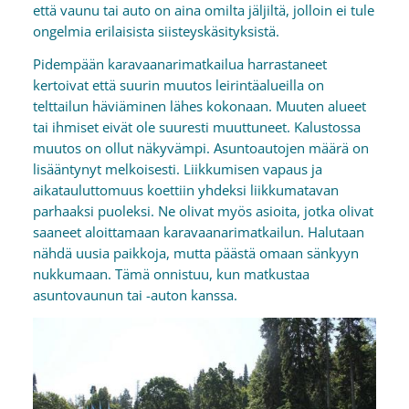
että vaunu tai auto on aina omilta jäljiltä, jolloin ei tule
ongelmia erilaisista siisteyskäsityksistä.
Pidempään karavaanarimatkailua harrastaneet
kertoivat että suurin muutos leirintäalueilla on
telttailun häviäminen lähes kokonaan. Muuten alueet
tai ihmiset eivät ole suuresti muuttuneet. Kalustossa
muutos on ollut näkyvämpi. Asuntoautojen määrä on
lisääntynyt melkoisesti. Liikkumisen vapaus ja
aikatauluttomuus koettiin yhdeksi liikkumatavan
parhaaksi puoleksi. Ne olivat myös asioita, jotka olivat
saaneet aloittamaan karavaanarimatkailun. Halutaan
nähdä uusia paikkoja, mutta päästä omaan sänkyyn
nukkumaan. Tämä onnistuu, kun matkustaa
asuntovaunun tai -auton kanssa.