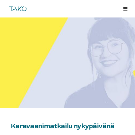
Siirry
TAKO
Val
sivun
sisältöön
Karavaanimatkailu nykypäivänä