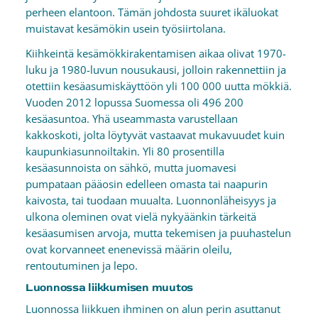
perheen elantoon. Tämän johdosta suuret ikäluokat
muistavat kesämökin usein työsiirtolana.
Kiihkeintä kesämökkirakentamisen aikaa olivat 1970-
luku ja 1980-luvun nousukausi, jolloin rakennettiin ja
otettiin kesäasumiskäyttöön yli 100 000 uutta mökkiä.
Vuoden 2012 lopussa Suomessa oli 496 200
kesäasuntoa. Yhä useammasta varustellaan
kakkoskoti, jolta löytyvät vastaavat mukavuudet kuin
kaupunkiasunnoiltakin. Yli 80 prosentilla
kesäasunnoista on sähkö, mutta juomavesi
pumpataan pääosin edelleen omasta tai naapurin
kaivosta, tai tuodaan muualta. Luonnonläheisyys ja
ulkona oleminen ovat vielä nykyäänkin tärkeitä
kesäasumisen arvoja, mutta tekemisen ja puuhastelun
ovat korvanneet enenevissä määrin oleilu,
rentoutuminen ja lepo.
Luonnossa liikkumisen muutos
Luonnossa liikkuen ihminen on alun perin asuttanut