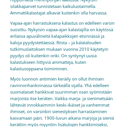
silakkaparvet tunnistetaan kaikuluotaimella.
Ammattikalastajat alkavat kuitenkin olla harvassa.
Vapaa-ajan harrastuksena kalastus on edelleen varsin
suosittu. Nykyisin vapaa-ajan kalastajilla on käytössä
erilaisia apuvälineitä kalapaikkojen etsinnässä ja
kaloja pyydystettäessä. Riista – ja kalatalouden
tutkimuslaitoksen mukaan vuonna 2010 käytetyin
pyydys oli kuitenkin onki. On syntynyt uusia
kalastukseen liittyviä ammatteja, kuten
kalastusoppaana toimiminen.
Myös luonnon antimien keräily on ollut ihmisen
ravinnonhankinnassa tärkeällä sijalla. Yhä edelleen
suomalaiset hankkivat suurimman osan syömistään
marjoista itse keräten. Vaikka marja- ja sienimetsään
lähtevät innokkaimmin keski-ikäiset ja vanhemmat
ihmiset, on varsinkin sienestyksen harrastaminen
kasvamaan päin. 1900-luvun aikana marjoja ja sieniä
kerättiin myös myyntiin lisätulojen hankkimiseksi,