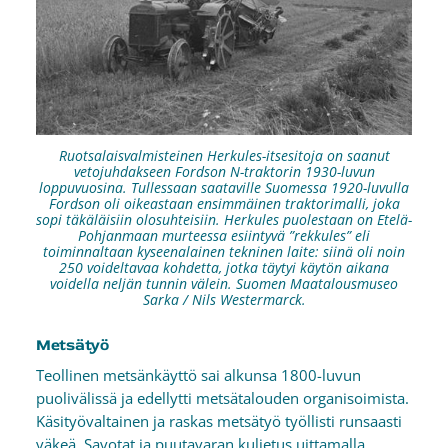
Ruotsalaisvalmisteinen Herkules-itsesitoja on saanut
vetojuhdakseen Fordson N-traktorin 1930-luvun
loppuvuosina. Tullessaan saataville Suomessa 1920-luvulla
Fordson oli oikeastaan ensimmäinen traktorimalli, joka
sopi täkäläisiin olosuhteisiin. Herkules puolestaan on Etelä-
Pohjanmaan murteessa esiintyvä ”rekkules” eli
toiminnaltaan kyseenalainen tekninen laite: siinä oli noin
250 voideltavaa kohdetta, jotka täytyi käytön aikana
voidella neljän tunnin välein. Suomen Maatalousmuseo
Sarka / Nils Westermarck.
Metsätyö
Teollinen metsänkäyttö sai alkunsa 1800-luvun
puolivälissä ja edellytti metsätalouden organisoimista.
Käsityövaltainen ja raskas metsätyö työllisti runsaasti
väkeä. Savotat ja puutavaran kuljetus uittamalla