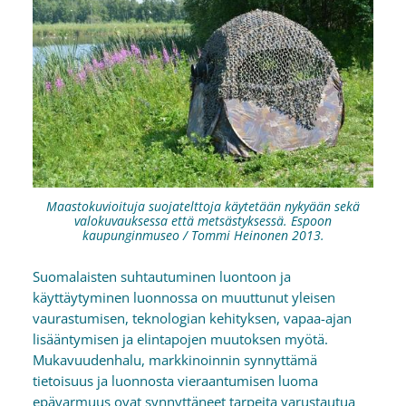
Maastokuvioituja suojatelttoja käytetään nykyään sekä
valokuvauksessa että metsästyksessä. Espoon
kaupunginmuseo / Tommi Heinonen 2013.
Suomalaisten suhtautuminen luontoon ja
käyttäytyminen luonnossa on muuttunut yleisen
vaurastumisen, teknologian kehityksen, vapaa-ajan
lisääntymisen ja elintapojen muutoksen myötä.
Mukavuudenhalu, markkinoinnin synnyttämä
tietoisuus ja luonnosta vieraantumisen luoma
epävarmuus ovat synnyttäneet tarpeita varustautua