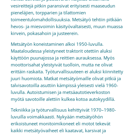
vesireittejä pitkin paransivat erityisesti maaseudun
pieneläjien, torpparien ja tilattomien
toimeentulomahdollisuuksia. Metsätyö tehtiin pitkään
hevos- ja miesvoimin käsityövaltaisesti, muun muassa
kirvein, pokasahoin ja justeerein.
Metsätyön koneistaminen alkoi 1950-luvulla.
Maataloudessa yleistyneet traktorit otettiin aluksi
käyttöön puunajossa ja reittien aurauksessa. Myös
moottorisahat yleistyivät tuolloin, mutta ne olivat
erittäin raskaita. Työturvallisuuteen ei aluksi kiinnitetty
juuri huomiota. Matkat metsätyömaille olivat pitkiä ja
talvisavotoilla asuttiin kämpissä yleisesti vielä 1960-
luvulla. Autoistumisen ja metsäautotieverkoston
myötä savotoille alettiin kulkea kotoa autokyydillä.
Tekniikka ja työturvallisuus kehittyivät 1970–1980-
luvuilla voimakkaasti. Nykyään metsätyöhön
erikoistuneet monitoimikoneet eli motot tekevät
kaikki metsätyövaiheet eli kaatavat, karsivat ja