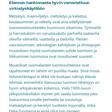
Elannon hankinnasta hyvin varusteltuun
virkistyskäyttöön
Metsätyö, maanviljelys, metsästys ja kalastus,
kesäasuminen ja retkeily ovat aina edellyttäneet
luonnonolosuhteiden huomioon ottamista. Työmaille
ja harrastuksiin on varustauduttu parhailla saatavilla
olevilla välineillä, vaatteilla ja tiedoilla. Yleisen
vaurastumisen, teknologian kehityksen ja elintapojen
muutoksen myötä suomalaisten suhde luontoon ja
liikkuminen luonnossa ovat muuttuneet suuresti.
Muutokset suomalaisten luontosuhteessa ovat
tapahtuneet eri tahtiin eri puolilla maata. Siinä missä
helsinkiläislapsi ei ehkä ole koskaan nähnyt elävää
lehmää, esimerkiksi Kainuussa luonnon läheisyys on
hyvin arkipäiväinen kokemus. Vielä 1900-luvun
jälkipuoliskollakin monen piti saada luonnosta joko
lisäravintoa omalle perheelle tai sivutuloja
metsästyksen ja keräilyn tuotteita myymällä, mikä
Etelä-Suomessa ei enää ollut niin tarpeen.