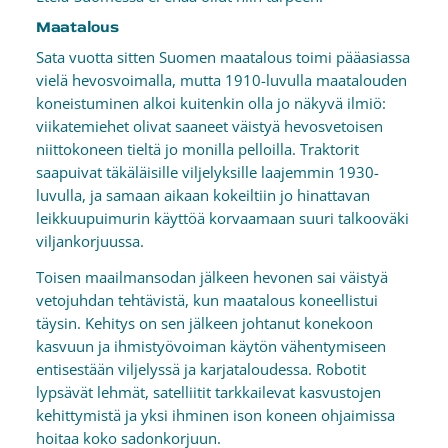
Maatalous
Sata vuotta sitten Suomen maatalous toimi pääasiassa
vielä hevosvoimalla, mutta 1910-luvulla maatalouden
koneistuminen alkoi kuitenkin olla jo näkyvä ilmiö:
viikatemiehet olivat saaneet väistyä hevosvetoisen
niittokoneen tieltä jo monilla pelloilla. Traktorit
saapuivat täkäläisille viljelyksille laajemmin 1930-
luvulla, ja samaan aikaan kokeiltiin jo hinattavan
leikkuupuimurin käyttöä korvaamaan suuri talkooväki
viljankorjuussa.
Toisen maailmansodan jälkeen hevonen sai väistyä
vetojuhdan tehtävistä, kun maatalous koneellistui
täysin. Kehitys on sen jälkeen johtanut konekoon
kasvuun ja ihmistyövoiman käytön vähentymiseen
entisestään viljelyssä ja karjataloudessa. Robotit
lypsävät lehmät, satelliitit tarkkailevat kasvustojen
kehittymistä ja yksi ihminen ison koneen ohjaimissa
hoitaa koko sadonkorjuun.