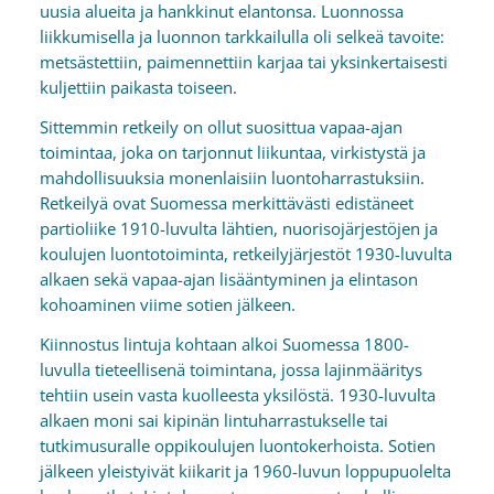
uusia alueita ja hankkinut elantonsa. Luonnossa
liikkumisella ja luonnon tarkkailulla oli selkeä tavoite:
metsästettiin, paimennettiin karjaa tai yksinkertaisesti
kuljettiin paikasta toiseen.
Sittemmin retkeily on ollut suosittua vapaa-ajan
toimintaa, joka on tarjonnut liikuntaa, virkistystä ja
mahdollisuuksia monenlaisiin luontoharrastuksiin.
Retkeilyä ovat Suomessa merkittävästi edistäneet
partioliike 1910-luvulta lähtien, nuorisojärjestöjen ja
koulujen luontotoiminta, retkeilyjärjestöt 1930-luvulta
alkaen sekä vapaa-ajan lisääntyminen ja elintason
kohoaminen viime sotien jälkeen.
Kiinnostus lintuja kohtaan alkoi Suomessa 1800-
luvulla tieteellisenä toimintana, jossa lajinmääritys
tehtiin usein vasta kuolleesta yksilöstä. 1930-luvulta
alkaen moni sai kipinän lintuharrastukselle tai
tutkimusuralle oppikoulujen luontokerhoista. Sotien
jälkeen yleistyivät kiikarit ja 1960-luvun loppupuolelta