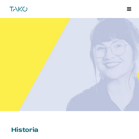
Siirry
TAKO
Val
sivun
sisältöön
Historia