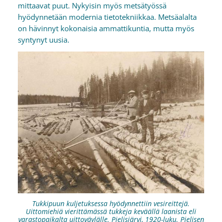
mittaavat puut. Nykyisin myös metsätyössä
hyödynnetään modernia tietotekniikkaa. Metsäalalta
on hävinnyt kokonaisia ammattikuntia, mutta myös
syntynyt uusia.
Tukkipuun kuljetuksessa hyödynnettiin vesireittejä.
Uittomiehiä vierittämässä tukkeja keväällä laanista eli
varastopaikalta uittoväylälle. Pielisjärvi, 1920-luku. Pielisen