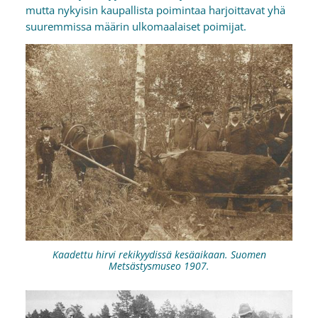
mutta nykyisin kaupallista poimintaa harjoittavat yhä
suuremmissa määrin ulkomaalaiset poimijat.
Kaadettu hirvi rekikyydissä kesäaikaan. Suomen
Metsästysmuseo 1907.