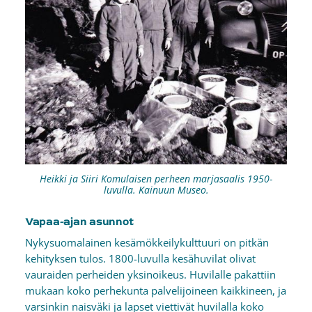
Heikki ja Siiri Komulaisen perheen marjasaalis 1950-
luvulla. Kainuun Museo.
Vapaa-ajan asunnot
Nykysuomalainen kesämökkeilykulttuuri on pitkän
kehityksen tulos. 1800-luvulla kesähuvilat olivat
vauraiden perheiden yksinoikeus. Huvilalle pakattiin
mukaan koko perhekunta palvelijoineen kaikkineen, ja
varsinkin naisväki ja lapset viettivät huvilalla koko