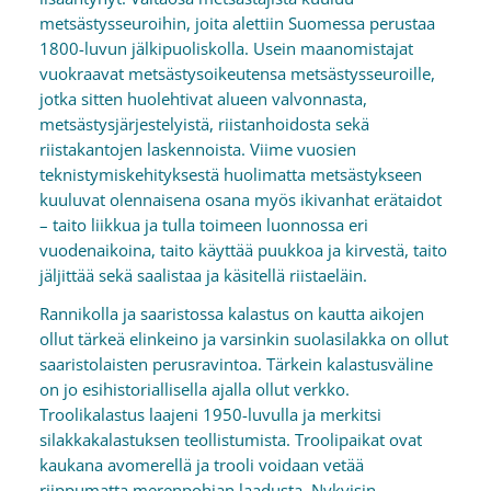
metsästysseuroihin, joita alettiin Suomessa perustaa
1800-luvun jälkipuoliskolla. Usein maanomistajat
vuokraavat metsästysoikeutensa metsästysseuroille,
jotka sitten huolehtivat alueen valvonnasta,
metsästysjärjestelyistä, riistanhoidosta sekä
riistakantojen laskennoista. Viime vuosien
teknistymiskehityksestä huolimatta metsästykseen
kuuluvat olennaisena osana myös ikivanhat erätaidot
– taito liikkua ja tulla toimeen luonnossa eri
vuodenaikoina, taito käyttää puukkoa ja kirvestä, taito
jäljittää sekä saalistaa ja käsitellä riistaeläin.
Rannikolla ja saaristossa kalastus on kautta aikojen
ollut tärkeä elinkeino ja varsinkin suolasilakka on ollut
saaristolaisten perusravintoa. Tärkein kalastusväline
on jo esihistoriallisella ajalla ollut verkko.
Troolikalastus laajeni 1950-luvulla ja merkitsi
silakkakalastuksen teollistumista. Troolipaikat ovat
kaukana avomerellä ja trooli voidaan vetää
riippumatta merenpohjan laadusta. Nykyisin