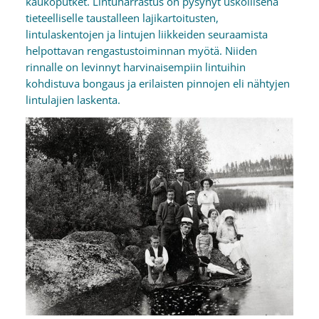
kaukoputket. Lintuharrastus on pysynyt uskollisena
tieteelliselle taustalleen lajikartoitusten,
lintulaskentojen ja lintujen liikkeiden seuraamista
helpottavan rengastustoiminnan myötä. Niiden
rinnalle on levinnyt harvinaisempiin lintuihin
kohdistuva bongaus ja erilaisten pinnojen eli nähtyjen
lintulajien laskenta.