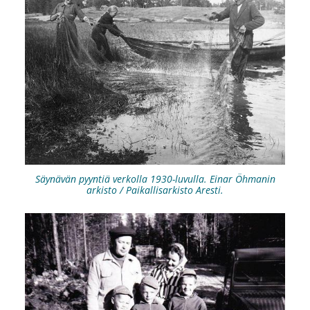
Säynävän pyyntiä verkolla 1930-luvulla. Einar Öhmanin
arkisto / Paikallisarkisto Aresti.