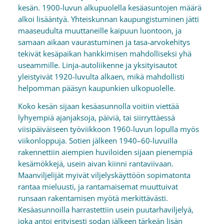
kesän. 1900-luvun alkupuolella kesäasuntojen määrä
alkoi lisääntyä. Yhteiskunnan kaupungistuminen jätti
maaseudulta muuttaneille kaipuun luontoon, ja
samaan aikaan vaurastuminen ja tasa-arvokehitys
tekivät kesäpaikan hankkimisen mahdolliseksi yhä
useammille. Linja-autoliikenne ja yksityisautot
yleistyivät 1920-luvulta alkaen, mikä mahdollisti
helpomman pääsyn kaupunkien ulkopuolelle.
Koko kesän sijaan kesäasunnolla voitiin viettää
lyhyempiä ajanjaksoja, päiviä, tai siirryttäessä
viisipäiväiseen työviikkoon 1960-luvun lopulla myös
viikonloppuja. Sotien jälkeen 1940–60-luvuilla
rakennettiin aiempien huviloiden sijaan pienempiä
kesämökkejä, usein aivan kiinni rantaviivaan.
Maanviljelijät myivät viljelyskäyttöön sopimatonta
rantaa mieluusti, ja rantamaisemat muuttuivat
runsaan rakentamisen myötä merkittävästi.
Kesäasunnoilla harrastettiin usein puutarhaviljelyä,
joka antoi erityisesti sodan jälkeen tärkeän lisän